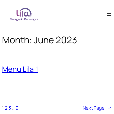
Month:
June 2023
Menu Lila 1
1
2
3
…
9
Next Page
→