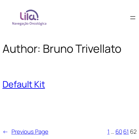
Author:
Bruno Trivellato
Default Kit
←
Previous Page
1
…
60
61
62