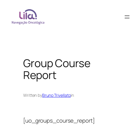
Group Course
Report
Written by
Bruno Trivellato
in
[uo_groups_course_report]