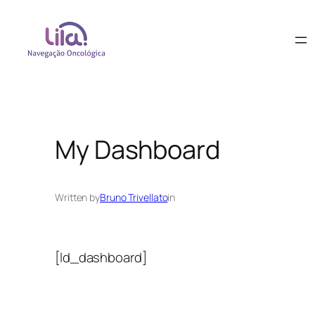
My Dashboard
Written by
Bruno Trivellato
in
[ld_dashboard]