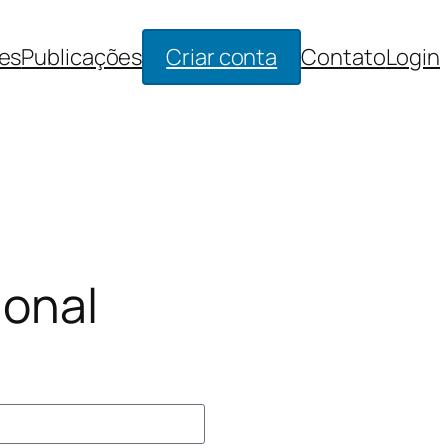
es
Publicações
Criar conta
Contato
Login
ional