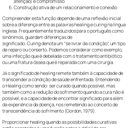
atenção) e compromisso
Construção ativa de um relacionamento e conexão
Compreender esta função depende de uma reflexão inicial
sobre a diferença entre as palavras
healing
e
curing
na língua
inglesa. Frequentemente traduzidos para o português como
sinônimos, guardam diferenças de
significado.
Curing
denota um “se livrar da condição”, um tipo
de reparo ou conserto. Podemos considerar como exemplo,
uma infecção que é debelada com o tratamento antibiótico
ou uma fratura óssea que é reparada com uma cirurgia.
Já o significado de
healing
remete também à capacidade de
transcender a condição de saúde enfrentada. Entendendo
o
Healing
como sendo: ser curado quando possível, mas
também como a redução do sofrimento quando a cura não é
possível, e a capacidade de encontrar significado para além
da experiência da doença, nos remetendo ao conceito de
transcendência do sofrimento (Gordon, 1979).
Proporcionar
healing
quando as possibilidades curativas