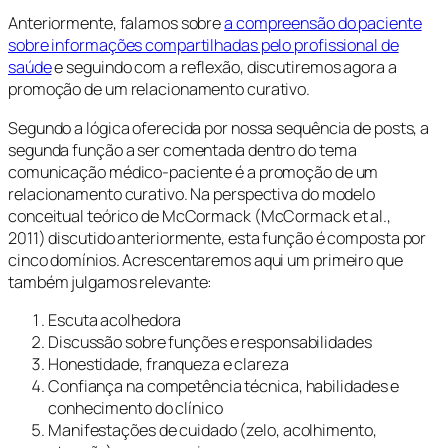
Anteriormente, falamos sobre
a compreensão do paciente
sobre informações compartilhadas pelo profissional de
saúde
e seguindo com a reflexão, discutiremos agora a
promoção de um relacionamento curativo.
Segundo a lógica oferecida por nossa sequência de posts, a
segunda função a ser comentada dentro do tema
comunicação médico-paciente é a promoção de um
relacionamento curativo. Na perspectiva do modelo
conceitual teórico de McCormack (McCormack et al.,
2011) discutido anteriormente, esta função é composta por
cinco domínios. Acrescentaremos aqui um primeiro que
também julgamos relevante:
Escuta acolhedora
Discussão sobre funções e responsabilidades
Honestidade, franqueza e clareza
Confiança na competência técnica, habilidades e
conhecimento do clínico
Manifestações de cuidado (zelo, acolhimento,