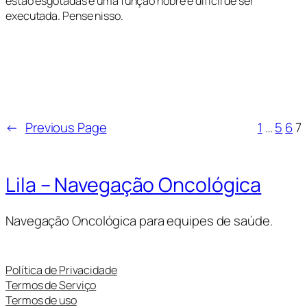
estão esgotadas é uma função nobre e difícil de ser
executada. Pense nisso.
←
Previous Page
1
…
5
6
7
Lila – Navegação Oncológica
Navegação Oncológica para equipes de saúde.
Política de Privacidade
Termos de Serviço
Termos de uso