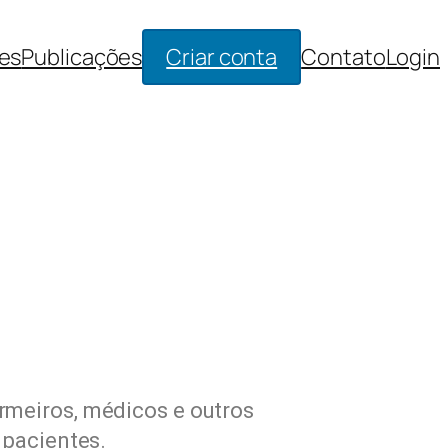
es
Publicações
Criar conta
Contato
Login
rmeiros, médicos e outros
 pacientes.