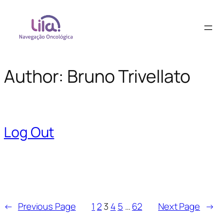
Author:
Bruno Trivellato
Log Out
←
Previous Page
1
2
3
4
5
…
62
Next Page
→