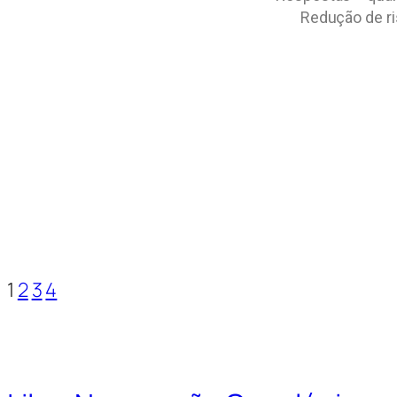
Redução de r
1
2
3
4