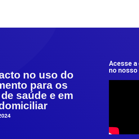
Acesse a
no nosso 
cto no uso do
mento para os
s de saúde e em
domiciliar
2024