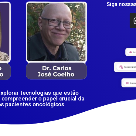
Siga nossas
xplorar tecnologias que estão
 compreender o papel crucial da
os pacientes oncológicos